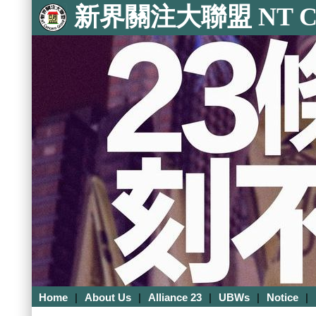
新界關注大聯盟 NT Con
Home
|
About Us
|
Alliance 23
|
UBWs
|
Notice
|