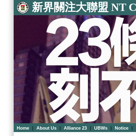
新界關注大聯盟 NT Con
Home
|
About Us
|
Alliance 23
|
UBWs
|
Notice
|