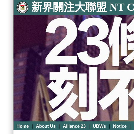
新界關注大聯盟 NT Con
Home
|
About Us
|
Alliance 23
|
UBWs
|
Notice
|