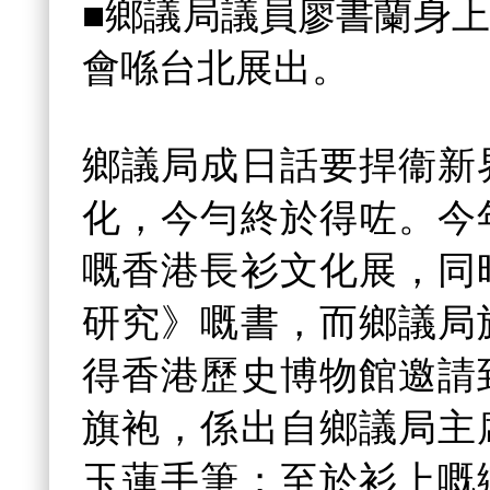
■鄉議局議員廖書蘭身
會喺台北展出。
鄉議局成日話要捍衞新
化，今勻終於得咗。今
嘅香港長衫文化展，同
研究》嘅書，而鄉議局
得香港歷史博物館邀請
旗袍，係出自鄉議局主
玉蓮手筆；至於衫上嘅