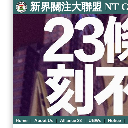
新界關注大聯盟 NT Con
Home
|
About Us
|
Alliance 23
|
UBWs
|
Notice
|