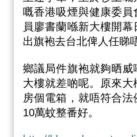
嘅香港吸煙與健康委員
員廖書蘭喺新大樓開幕
出旗袍去台北俾人任睇
鄉議局件旗袍就夠晒威
大樓就差啲呢。原來大
房個電箱，就唔符合法
10萬蚊整番好。