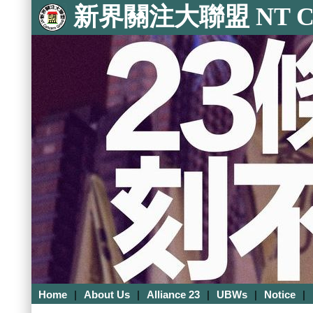
新界關注大聯盟 NT Con
Home
|
About Us
|
Alliance 23
|
UBWs
|
Notice
|