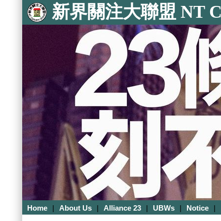
新界關注大聯盟 NT Con
Home
|
About Us
|
Alliance 23
|
UBWs
|
Notice
|